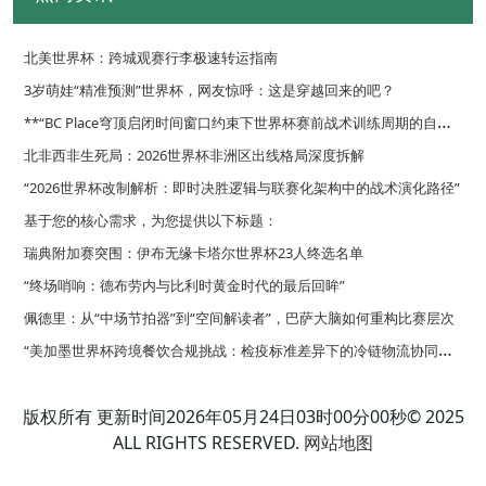
北美世界杯：跨城观赛行李极速转运指南
3岁萌娃“精准预测”世界杯，网友惊呼：这是穿越回来的吧？
*
*“BC Place穹顶启闭时间窗口约束下世界杯赛前战术训练周期的自适应优化调度策略”**
北非西非生死局：2026世界杯非洲区出线格局深度拆解
“2026世界杯改制解析：即时决胜逻辑与联赛化架构中的战术演化路径”
基于您的核心需求，为您提供以下标题：
瑞典附加赛突围：伊布无缘卡塔尔世界杯23人终选名单
“终场哨响：德布劳内与比利时黄金时代的最后回眸”
佩德里：从“中场节拍器”到“空间解读者”，巴萨大脑如何重构比赛层次
“
美加墨世界杯跨境餐饮合规挑战：检疫标准差异下的冷链物流协同策略”
**面向2026世界杯的复合功能集成型更衣室路径规划策略**
版权所有 更新时间2026年05月24日03时00分00秒© 2025
ALL RIGHTS RESERVED.
网站地图