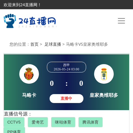
欢迎来到24直播网！
您的位置：
首页
>
足球直播
> 马略卡VS皇家奥维耶多
西甲
2026-05-24 03:00
0
:
0
直播信号源：
马略卡
皇家奥维
直播中
CCTV5
爱奇艺
咪咕体育
腾讯体育
PP体育