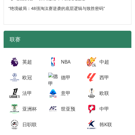
“绝境破局：48强淘汰赛逆袭的底层逻辑与致胜密码”
联赛
英超
NBA
中超
欧冠
德甲
西甲
法甲
意甲
欧联
亚洲杯
世亚预
中甲
日职联
韩K联