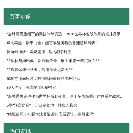
赛事录像
“
全球赛历重组下的竞技节律调适：2026世界杯备战体系的拓扑升级路径”
烽火再起：刚果（金）能否唤醒沉睡的非洲足球雄狮？
反向封神榜：毒奶定律，以“误判”封王
**贝林与姆巴佩：新双骄争锋，谁主未来十年沉浮？**
**铁骨熔铸千秋业，断崖深处见新天**
星核穹顶崩碎时，数据轮回重铸世界杯纪元
39天冲刺：冠军的“跑动密码”
“
海关通关速率作为世界杯后勤变量：基于多国海关运作体系的战术评估框架”
5岁“预言奶音”：开口定乾坤，胜负无悬念
“绝境破局：48强淘汰赛逆袭的底层逻辑与致胜密码”
热门资讯