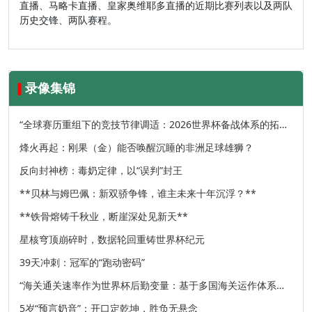
直播、马略卡直播、皇家奥维耶多直播的近期比赛列表以及两队
历史交锋、两队赛程。
录像集锦
“全球赛历重组下的竞技节律调适：2026世界杯备战体系的拓扑
升级路径”
烽火再起：刚果（金）能否唤醒沉睡的非洲足球雄狮？
反向封神榜：毒奶定律，以“误判”封王
**贝林与姆巴佩：新双骄争锋，谁主未来十年沉浮？**
**铁骨熔铸千秋业，断崖深处见新天**
星核穹顶崩碎时，数据轮回重铸世界杯纪元
39天冲刺：冠军的“跑动密码”
“海关通关速率作为世界杯后勤变量：基于多国海关运作体系的
战术评估框架”
5岁“预言奶音”：开口定乾坤，胜负无悬念