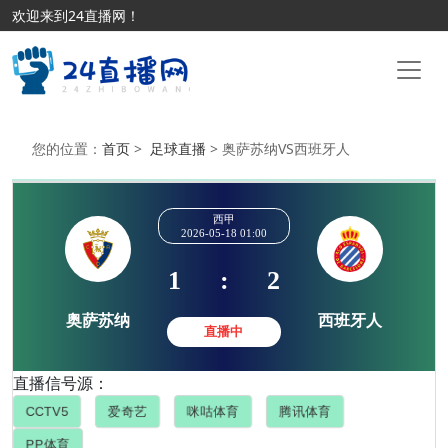
欢迎来到24直播网！
您的位置：
首页
>
足球直播
> 奥萨苏纳VS西班牙人
西甲
2026-05-18 01:00
1
:
2
直播信号源：
奥萨苏纳
西班牙
直播中
CCTV5
爱奇艺
咪咕体育
腾讯体育
PP体育