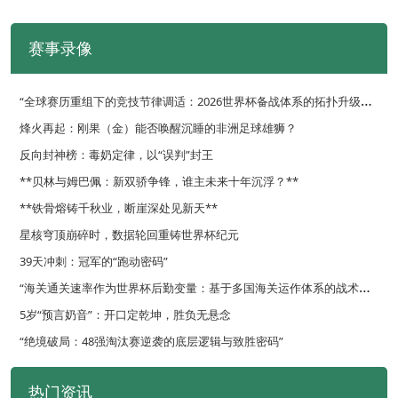
赛事录像
“
全球赛历重组下的竞技节律调适：2026世界杯备战体系的拓扑升级路径”
烽火再起：刚果（金）能否唤醒沉睡的非洲足球雄狮？
反向封神榜：毒奶定律，以“误判”封王
**贝林与姆巴佩：新双骄争锋，谁主未来十年沉浮？**
**铁骨熔铸千秋业，断崖深处见新天**
星核穹顶崩碎时，数据轮回重铸世界杯纪元
39天冲刺：冠军的“跑动密码”
“
海关通关速率作为世界杯后勤变量：基于多国海关运作体系的战术评估框架”
5岁“预言奶音”：开口定乾坤，胜负无悬念
“绝境破局：48强淘汰赛逆袭的底层逻辑与致胜密码”
热门资讯