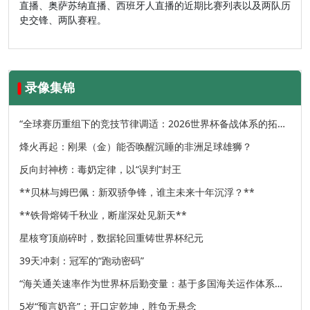
直播、奥萨苏纳直播、西班牙人直播的近期比赛列表以及两队历
史交锋、两队赛程。
录像集锦
“全球赛历重组下的竞技节律调适：2026世界杯备战体系的拓扑
升级路径”
烽火再起：刚果（金）能否唤醒沉睡的非洲足球雄狮？
反向封神榜：毒奶定律，以“误判”封王
**贝林与姆巴佩：新双骄争锋，谁主未来十年沉浮？**
**铁骨熔铸千秋业，断崖深处见新天**
星核穹顶崩碎时，数据轮回重铸世界杯纪元
39天冲刺：冠军的“跑动密码”
“海关通关速率作为世界杯后勤变量：基于多国海关运作体系的
战术评估框架”
5岁“预言奶音”：开口定乾坤，胜负无悬念