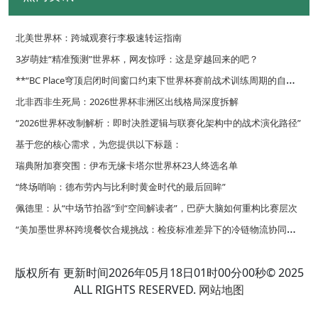
北美世界杯：跨城观赛行李极速转运指南
3岁萌娃“精准预测”世界杯，网友惊呼：这是穿越回来的吧？
*
*“BC Place穹顶启闭时间窗口约束下世界杯赛前战术训练周期的自适应优化调度策略”**
北非西非生死局：2026世界杯非洲区出线格局深度拆解
“2026世界杯改制解析：即时决胜逻辑与联赛化架构中的战术演化路径”
基于您的核心需求，为您提供以下标题：
瑞典附加赛突围：伊布无缘卡塔尔世界杯23人终选名单
“终场哨响：德布劳内与比利时黄金时代的最后回眸”
佩德里：从“中场节拍器”到“空间解读者”，巴萨大脑如何重构比赛层次
“
美加墨世界杯跨境餐饮合规挑战：检疫标准差异下的冷链物流协同策略”
**面向2026世界杯的复合功能集成型更衣室路径规划策略**
版权所有 更新时间2026年05月18日01时00分00秒© 2025
ALL RIGHTS RESERVED.
网站地图