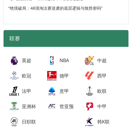
“绝境破局：48强淘汰赛逆袭的底层逻辑与致胜密码”
联赛
英超
NBA
中超
欧冠
德甲
西甲
法甲
意甲
欧联
亚洲杯
世亚预
中甲
日职联
韩K联