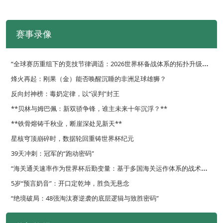
赛事录像
“
全球赛历重组下的竞技节律调适：2026世界杯备战体系的拓扑升级路径”
烽火再起：刚果（金）能否唤醒沉睡的非洲足球雄狮？
反向封神榜：毒奶定律，以“误判”封王
**贝林与姆巴佩：新双骄争锋，谁主未来十年沉浮？**
**铁骨熔铸千秋业，断崖深处见新天**
星核穹顶崩碎时，数据轮回重铸世界杯纪元
39天冲刺：冠军的“跑动密码”
“
海关通关速率作为世界杯后勤变量：基于多国海关运作体系的战术评估框架”
5岁“预言奶音”：开口定乾坤，胜负无悬念
“绝境破局：48强淘汰赛逆袭的底层逻辑与致胜密码”