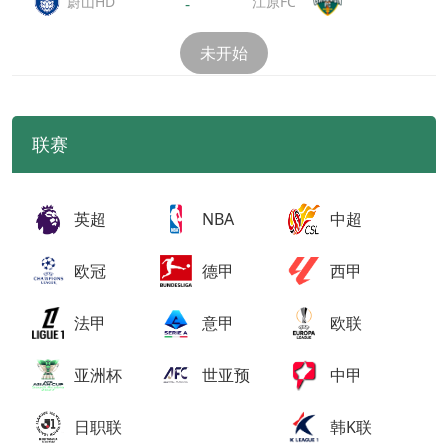
江原FC
蔚山HD
-
未开始
联赛
英超
NBA
中超
欧冠
德甲
西甲
法甲
意甲
欧联
亚洲杯
世亚预
中甲
日职联
韩K联