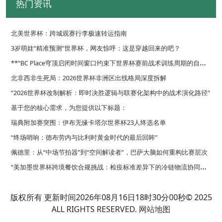
热门资讯
北美世界杯：跨城观赛行李极速转运指南
3岁萌娃“精准预测”世界杯，网友惊呼：这是穿越回来的吧？
*
*“BC Place穹顶启闭时间窗口约束下世界杯赛前战术训练周期的自适应优化调度策略”**
北非西非生死局：2026世界杯非洲区出线格局深度拆解
“2026世界杯改制解析：即时决胜逻辑与联赛化架构中的战术演化路径”
基于您的核心需求，为您提供以下标题：
瑞典附加赛突围：伊布无缘卡塔尔世界杯23人终选名单
“终场哨响：德布劳内与比利时黄金时代的最后回眸”
佩德里：从“中场节拍器”到“空间解读者”，巴萨大脑如何重构比赛层次
“
美加墨世界杯跨境餐饮合规挑战：检疫标准差异下的冷链物流协同策略”
**面向2026世界杯的复合功能集成型更衣室路径规划策略**
版权所有 更新时间2026年08月16日18时30分00秒© 2025
ALL RIGHTS RESERVED.
网站地图