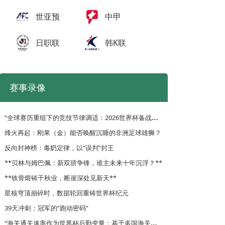
世亚预
中甲
日职联
韩K联
赛事录像
“
全球赛历重组下的竞技节律调适：2026世界杯备战体系的拓扑升级路径”
烽火再起：刚果（金）能否唤醒沉睡的非洲足球雄狮？
反向封神榜：毒奶定律，以“误判”封王
**贝林与姆巴佩：新双骄争锋，谁主未来十年沉浮？**
**铁骨熔铸千秋业，断崖深处见新天**
星核穹顶崩碎时，数据轮回重铸世界杯纪元
39天冲刺：冠军的“跑动密码”
“
海关通关速率作为世界杯后勤变量：基于多国海关运作体系的战术评估框架”