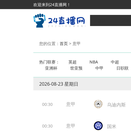
欢迎来到24直播网！
首页
足球
您的位置：
首页
> 意甲
热门联赛：
英超
NBA
中超
亚洲杯
世亚预
中甲
日职联
2026-08-23 星期日
意甲
00:30
乌迪内斯
意甲
00:30
国米