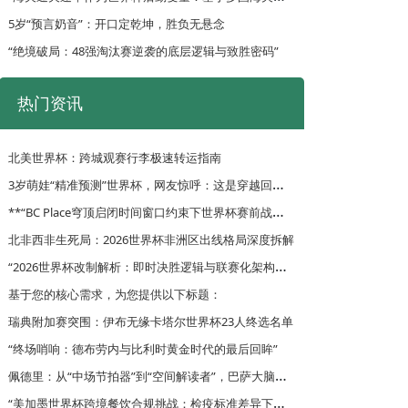
5岁“预言奶音”：开口定乾坤，胜负无悬念
“绝境破局：48强淘汰赛逆袭的底层逻辑与致胜密码”
热门资讯
北美世界杯：跨城观赛行李极速转运指南
3
岁萌娃“精准预测”世界杯，网友惊呼：这是穿越回来的吧？
*
*“BC Place穹顶启闭时间窗口约束下世界杯赛前战术训练周期的自适应优化调度策略”**
北非西非生死局：2026世界杯非洲区出线格局深度拆解
“
2026世界杯改制解析：即时决胜逻辑与联赛化架构中的战术演化路径”
基于您的核心需求，为您提供以下标题：
瑞典附加赛突围：伊布无缘卡塔尔世界杯23人终选名单
“终场哨响：德布劳内与比利时黄金时代的最后回眸”
佩
德里：从“中场节拍器”到“空间解读者”，巴萨大脑如何重构比赛层次
“
美加墨世界杯跨境餐饮合规挑战：检疫标准差异下的冷链物流协同策略”
**面向2026世界杯的复合功能集成型更衣室路径规划策略**