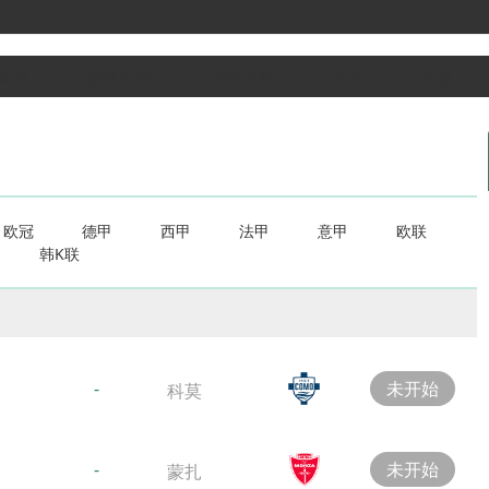
直播
篮球直播
重要赛事
资讯
录像
欧冠
德甲
西甲
法甲
意甲
欧联
韩K联
-
未开始
科莫
-
未开始
蒙扎