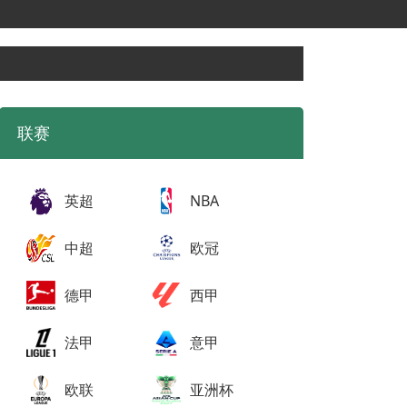
联赛
英超
NBA
中超
欧冠
德甲
西甲
法甲
意甲
欧联
亚洲杯