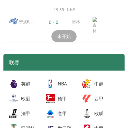
CBA
19:35
宁波町
吉林
0
-
0
渥
未开始
联赛
英超
NBA
中超
欧冠
德甲
西甲
法甲
意甲
欧联