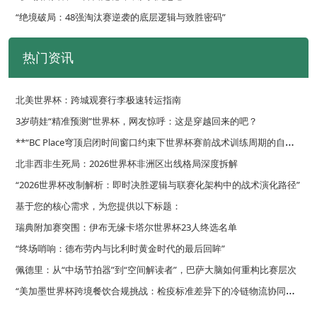
“绝境破局：48强淘汰赛逆袭的底层逻辑与致胜密码”
热门资讯
北美世界杯：跨城观赛行李极速转运指南
3岁萌娃“精准预测”世界杯，网友惊呼：这是穿越回来的吧？
*
*“BC Place穹顶启闭时间窗口约束下世界杯赛前战术训练周期的自适应优化调度策略”**
北非西非生死局：2026世界杯非洲区出线格局深度拆解
“2026世界杯改制解析：即时决胜逻辑与联赛化架构中的战术演化路径”
基于您的核心需求，为您提供以下标题：
瑞典附加赛突围：伊布无缘卡塔尔世界杯23人终选名单
“终场哨响：德布劳内与比利时黄金时代的最后回眸”
佩德里：从“中场节拍器”到“空间解读者”，巴萨大脑如何重构比赛层次
“
美加墨世界杯跨境餐饮合规挑战：检疫标准差异下的冷链物流协同策略”
**面向2026世界杯的复合功能集成型更衣室路径规划策略**