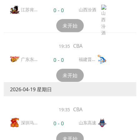
江苏肯
山西汾酒
0
-
0
帝亚
未开始
CBA
19:35
广东东
福建晋江
0
-
0
阳光
文旅
未开始
2026-04-19 星期日
CBA
19:35
深圳马
山东高速
0
-
0
可波罗
未开始