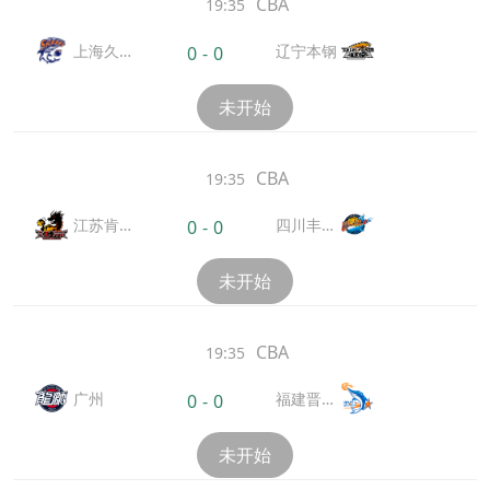
CBA
19:35
上海久
辽宁本钢
0
-
0
事
未开始
CBA
19:35
江苏肯
四川丰谷
0
-
0
帝亚
酒业
未开始
CBA
19:35
广州
福建晋江
0
-
0
文旅
未开始