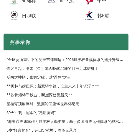
亚洲杯
世亚预
中甲
日职联
韩K联
赛事录像
“
全球赛历重组下的竞技节律调适：2026世界杯备战体系的拓扑升级路径”
烽火再起：刚果（金）能否唤醒沉睡的非洲足球雄狮？
反向封神榜：毒奶定律，以“误判”封王
**贝林与姆巴佩：新双骄争锋，谁主未来十年沉浮？**
**铁骨熔铸千秋业，断崖深处见新天**
星核穹顶崩碎时，数据轮回重铸世界杯纪元
39天冲刺：冠军的“跑动密码”
“
海关通关速率作为世界杯后勤变量：基于多国海关运作体系的战术评估框架”
5岁“预言奶音”：开口定乾坤，胜负无悬念