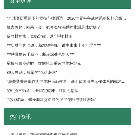
赛事录像
“
全球赛历重组下的竞技节律调适：2026世界杯备战体系的拓扑升级路径”
烽火再起：刚果（金）能否唤醒沉睡的非洲足球雄狮？
反向封神榜：毒奶定律，以“误判”封王
**贝林与姆巴佩：新双骄争锋，谁主未来十年沉浮？**
**铁骨熔铸千秋业，断崖深处见新天**
星核穹顶崩碎时，数据轮回重铸世界杯纪元
39天冲刺：冠军的“跑动密码”
“
海关通关速率作为世界杯后勤变量：基于多国海关运作体系的战术评估框架”
5岁“预言奶音”：开口定乾坤，胜负无悬念
“绝境破局：48强淘汰赛逆袭的底层逻辑与致胜密码”
热门资讯
北美世界杯：跨城观赛行李极速转运指南