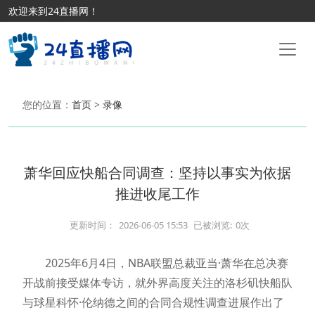
欢迎来到24直播网！
您的位置：
首页
>
录像
萧华回应快船合同调查：坚持以事实为依据
推进收尾工作
更新时间：
2026-06-05 15:53
已被浏览:
0次
2025年6月4日，NBA联盟总裁亚当·萧华在总决赛
开战前接受媒体专访，就外界高度关注的洛杉矶快船队
与球星科怀·伦纳德之间的合同合规性调查进展作出了