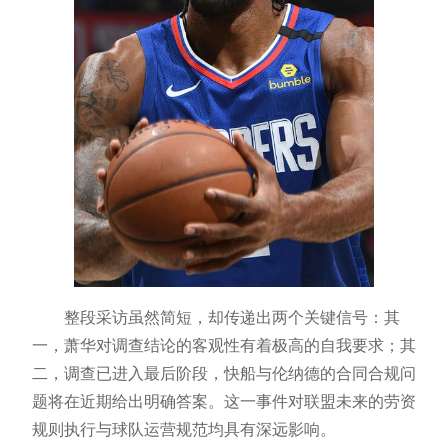
整段采访虽然简短，却传递出两个关键信号：其
一，萧华对调查结论的客观性有着极高的自我要求；其
二，调查已进入最后阶段，快船与伦纳德的合同合规问
题将在近期给出明确答案。这一事件对联盟未来的劳资
规则执行与球队运营规范均具有深远影响。