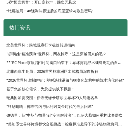
5岁“预言奶音”：开口定乾坤，胜负无悬念
“绝境破局：48强淘汰赛逆袭的底层逻辑与致胜密码”
热门资讯
北美世界杯：跨城观赛行李极速转运指南
3岁萌娃“精准预测”世界杯，网友惊呼：这是穿越回来的吧？
*
*“BC Place穹顶启闭时间窗口约束下世界杯赛前战术训练周期的自适应优化调度策略”**
北非西非生死局：2026世界杯非洲区出线格局深度拆解
“2026世界杯改制解析：即时决胜逻辑与联赛化架构中的战术演化路径”
基于您的核心需求，为您提供以下标题：
瑞典附加赛突围：伊布无缘卡塔尔世界杯23人终选名单
“终场哨响：德布劳内与比利时黄金时代的最后回眸”
佩德里：从“中场节拍器”到“空间解读者”，巴萨大脑如何重构比赛层次
“
美加墨世界杯跨境餐饮合规挑战：检疫标准差异下的冷链物流协同策略”
**面向2026世界杯的复合功能集成型更衣室路径规划策略**