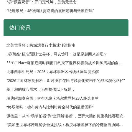
5岁“预言奶音”：开口定乾坤，胜负无悬念
“绝境破局：48强淘汰赛逆袭的底层逻辑与致胜密码”
热门资讯
北美世界杯：跨城观赛行李极速转运指南
3岁萌娃“精准预测”世界杯，网友惊呼：这是穿越回来的吧？
*
*“BC Place穹顶启闭时间窗口约束下世界杯赛前战术训练周期的自适应优化调度策略”**
北非西非生死局：2026世界杯非洲区出线格局深度拆解
“2026世界杯改制解析：即时决胜逻辑与联赛化架构中的战术演化路径”
基于您的核心需求，为您提供以下标题：
瑞典附加赛突围：伊布无缘卡塔尔世界杯23人终选名单
“终场哨响：德布劳内与比利时黄金时代的最后回眸”
佩德里：从“中场节拍器”到“空间解读者”，巴萨大脑如何重构比赛层次
“
美加墨世界杯跨境餐饮合规挑战：检疫标准差异下的冷链物流协同策略”
**面向2026世界杯的复合功能集成型更衣室路径规划策略**