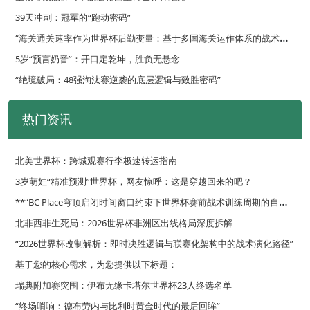
39天冲刺：冠军的“跑动密码”
“
海关通关速率作为世界杯后勤变量：基于多国海关运作体系的战术评估框架”
5岁“预言奶音”：开口定乾坤，胜负无悬念
“绝境破局：48强淘汰赛逆袭的底层逻辑与致胜密码”
热门资讯
北美世界杯：跨城观赛行李极速转运指南
3岁萌娃“精准预测”世界杯，网友惊呼：这是穿越回来的吧？
*
*“BC Place穹顶启闭时间窗口约束下世界杯赛前战术训练周期的自适应优化调度策略”**
北非西非生死局：2026世界杯非洲区出线格局深度拆解
“2026世界杯改制解析：即时决胜逻辑与联赛化架构中的战术演化路径”
基于您的核心需求，为您提供以下标题：
瑞典附加赛突围：伊布无缘卡塔尔世界杯23人终选名单
“终场哨响：德布劳内与比利时黄金时代的最后回眸”