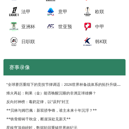
法甲
意甲
欧联
亚洲杯
世亚预
中甲
日职联
韩K联
赛事录像
“
全球赛历重组下的竞技节律调适：2026世界杯备战体系的拓扑升级路径”
烽火再起：刚果（金）能否唤醒沉睡的非洲足球雄狮？
反向封神榜：毒奶定律，以“误判”封王
**贝林与姆巴佩：新双骄争锋，谁主未来十年沉浮？**
**铁骨熔铸千秋业，断崖深处见新天**
星核穹顶崩碎时，数据轮回重铸世界杯纪元