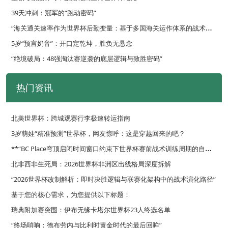
39天冲刺：冠军的“跑动密码”
“
海关通关速率作为世界杯后勤变量：基于多国海关运作体系的战术评估框架”
5岁“预言奶音”：开口定乾坤，胜负无悬念
“绝境破局：48强淘汰赛逆袭的底层逻辑与致胜密码”
热门资讯
北美世界杯：跨城观赛行李极速转运指南
3岁萌娃“精准预测”世界杯，网友惊呼：这是穿越回来的吧？
*
*“BC Place穹顶启闭时间窗口约束下世界杯赛前战术训练周期的自适应优化调度策略”**
北非西非生死局：2026世界杯非洲区出线格局深度拆解
“2026世界杯改制解析：即时决胜逻辑与联赛化架构中的战术演化路径”
基于您的核心需求，为您提供以下标题：
瑞典附加赛突围：伊布无缘卡塔尔世界杯23人终选名单
“终场哨响：德布劳内与比利时黄金时代的最后回眸”