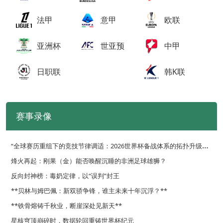
法甲
意甲
欧联
亚洲杯
世亚预
中甲
日职联
韩K联
赛事录像
“
全球赛历重组下的竞技节律调适：2026世界杯备战体系的拓扑升级路径”
烽火再起：刚果（金）能否唤醒沉睡的非洲足球雄狮？
反向封神榜：毒奶定律，以“误判”封王
**贝林与姆巴佩：新双骄争锋，谁主未来十年沉浮？**
**铁骨熔铸千秋业，断崖深处见新天**
星核穹顶崩碎时，数据轮回重铸世界杯纪元